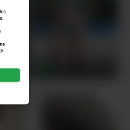
Geneviève
,
65 ans
BREST