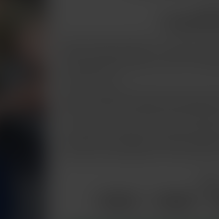
Envie
T’entendre 
Salut les coquins de Brest ! Tu cherches une 
tabou ? Ne cherche plus, je suis là pour réali
la trentaine bien assumée, je suis une vraie 
le plaisir charnel.
Mes courbes généreuses te feront tourner la t
séduiront à coup sûr. Libérée et décomplexée
ciel et à explorer ensemble toutes les limites d
J’aime les jeux coquins, les soirées enflammé
sens l’âme d’un explorateur du plaisir, appel
intenses en toute discrétion. À très vite pour
J'aim
Lecture
Voyage