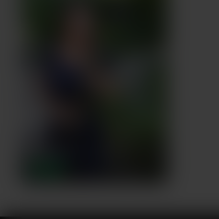
Sandrine
,
40 ans
QUIMPER