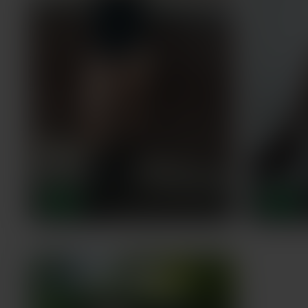
Elodie
,
Claire
52 ans
BREST
BREST