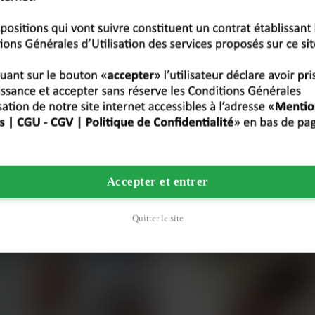
Carine
,
8 ans
39 ans
BREST
Accepter et entrer
Quitter le site