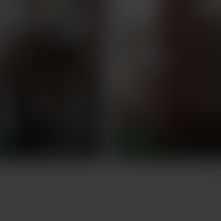
,
Julia
,
65 ans
39 ans
BREST