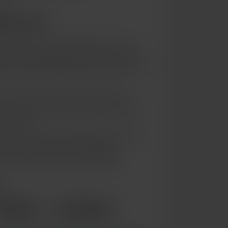
 de
jouir fort
partenaire de jeux audacieuse et sans
ser tous tes fantasmes les plus fous. Dans
petite bombe passionnée par l’aventure et
ête et mes yeux verts pétillants te
, je suis prête à t’emmener au septième
u plaisir.
es et les caresses langoureuses. Si tu te
le-moi vite pour vivre des moments
 des instants torrides inoubliables…
e :
Musique
Libertinage