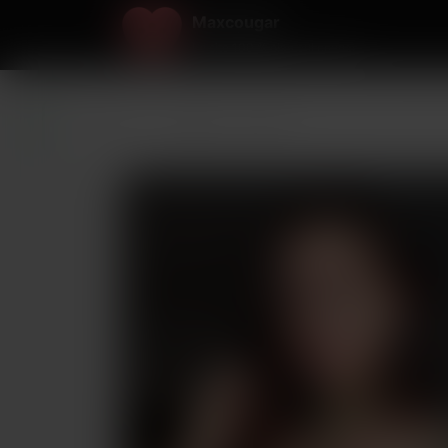
Maxcougar
Le site 100 % plan cul cougar
Maxcougar
>
Finistère
>
Brest