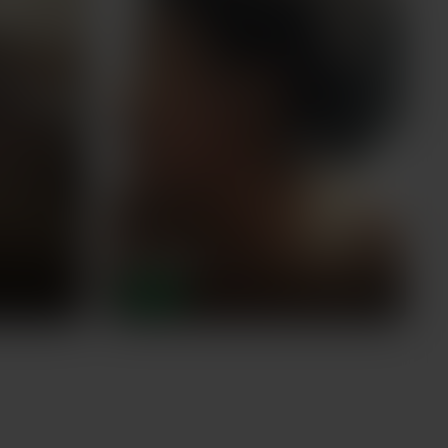
Nadège
,
42 ans
BREST