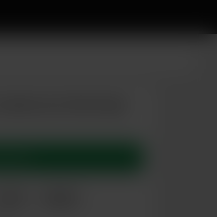
mplice pour libertinage
 Caroline
Brest
# Cougar