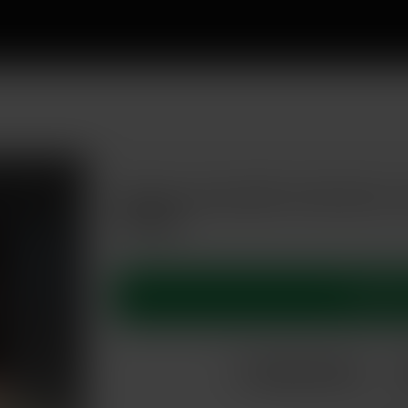
Femme sensuelle cherchant co
torride
Appelle
Caroline, 37 ans