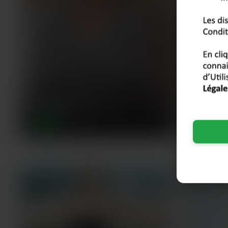
Colette
,
Inès
,
62 ans
3
BREST
BREST