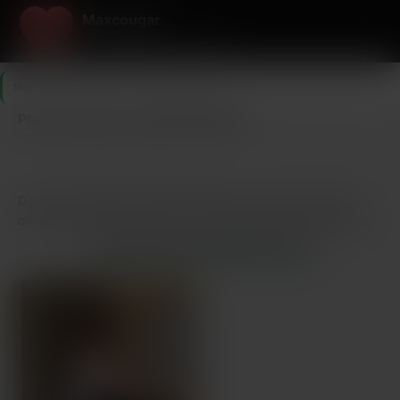
Maxcougar
Le site 100 % plan cul cougar
Maxcougar
>
Essonne
>
Corbeil-Essonnes
Plan cul mature à Corbeil-Essonnes
1
Dernière connexion il y a 54 min
profil
Dans le centre-ville de Corbeil-Essonnes, entre la gare, les
quais de l’Essonne et le marché, les occasions de rencontres
sont nombreuses; les cafés, bars animés et terrasses
RENCONTRES COQUINES FACILES
favorisent les échanges. Les quartiers calmes comme
Montconseil ou la zone autour de Saint-Spire offrent des
parcs et promenades propices aux contacts discrets. Pour un
plan cul mature Corbeil-Essonnes, privilégier les bars à
ambiance feutrée, les soirées locales et les groupes de
quartier peut aider à rencontrer des personnes mûres
cherchant la même chose. De même, pour un plan cul cougar
Corbeil-Essonnes, les événements culturels, les clubs et les