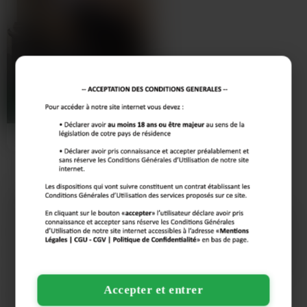
rendez-vous au bord de l’eau créent des contextes où les
affinités se découvrent naturellement, sans pression et
préservent toujours le consentement et la discrétion.
Irina
53 ans
CORBEIL-ESSONNES
Belle et séduisante, je m'appelle
Irina et je suis à la recherche d'une
rencontre torride…
LES AUTRES VILLES DE
ESSONNE
Argenteuil
Asnières-sur-Seine
Athis-Mons
Aubervilliers
Aulnay-sous-Bois
Boulogne-Billancourt
Cergy
Champigny-sur-Marne
Chelles
Colombes
Courbevoie
Créteil
Drancy
Évry-Courcouronnes
Fontenay-sous-Bois
Franconville
Accepter et entrer
Garges-lès-Gonesse
Issy-les-Moulineaux