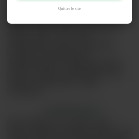
Ivry-sur-Seine
Le Blanc-Mesnil
Levallois-Perret
Quitter le site
Maisons-Alfort
Mantes-la-Jolie
Massy
Meaux
Melun
Montreuil
Nanterre
Noisy-le-Grand
Palaiseau
Pantin
Paris
Poissy
Pontault-Combault
Pontoise
Rueil-Malmaison
Saint-Denis
Saint-Germain-en-Laye
Saint-Maur-des-Fossés
Sainte-Geneviève-des-Bois
Sarcelles
Sartrouville
Savigny-sur-Orge
Sens
Versailles
Vigneux-sur-Seine
Villejuif
Vitry-sur-Seine
LES PRINCIPALES VILLES
Paris
Marseille
Lyon
Toulouse
Nice
Nantes
Montpellier
Strasbourg
Bordeaux
Lille