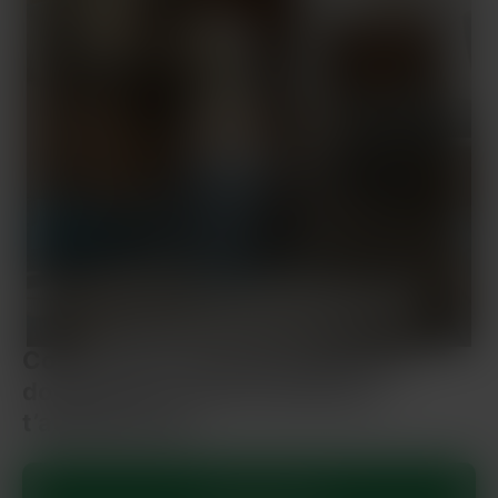
Comme dans Secretary, plan hot
dominatrice à Sartrouville qui
t’attend au tel
Appelle Sylvie