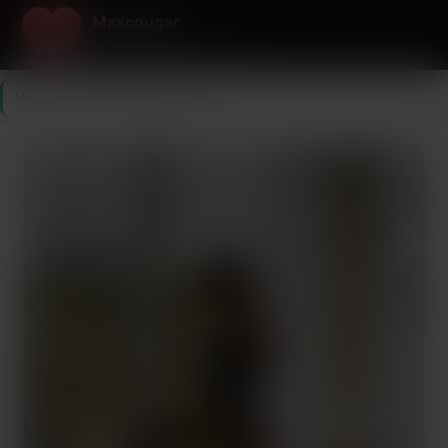
Maxcougar
Le site 100 % plan cul cougar
Maxcougar
>
Yvelines
>
Sartrouville