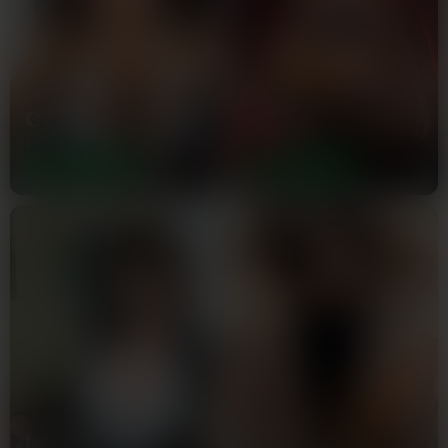
Céline
Cécile
51 ans
42 ans
SARTROUVILLE
SARTROUVILLE
Isabella
Selma