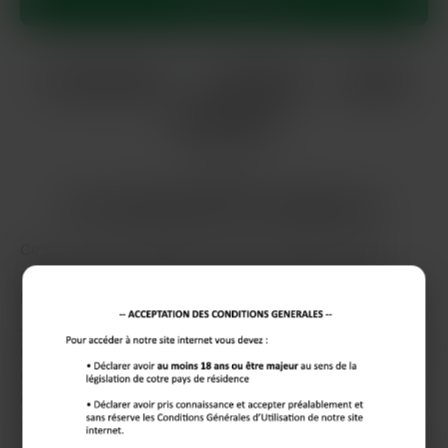
Sylvie, 35 ans
Sartrouville
# BDSM
# Dominatrice
Envie de
De l'obéissance au téléphone
Ce soir… je suis un peu nerveuse, le cœur qui bat la
chamade, cette adrénaline qui monte déjà rien qu’à
l’idée…
Je cherche un homme… prêt à tout lâcher, à se laisser
guider sans discuter, pour un plan hot où je domine sans
concession, ici à Sartrouville. Appelle-moi, et on
commence tout de suite…
Moi c’est Sylvie, athlétique et pleine d’énergie, toujours