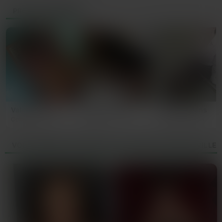
PROFILS SIMILAIRES
Valérie, 42 ans
Sylvie, 64 ans
Élodie, 50 ans
Courbevoie
Paris
Levallois-Perret
VOUS AIMEREZ CES PROFILS AUTOUR DE SARTROUVILLE